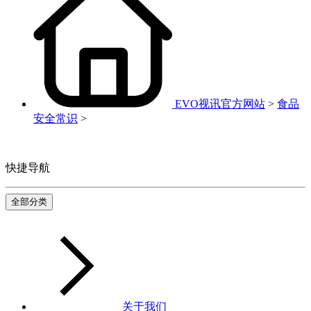
EVO视讯官方网站
>
食品
安全常识
>
快捷导航
全部分类
关于我们