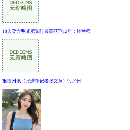
18人卖含明减肥咖啡最高获刑12年；烧烤师
报福州讯（张潇翎记者张文章）9月9日