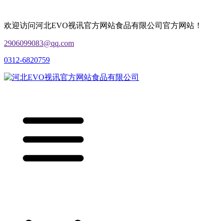
欢迎访问河北EVO视讯官方网站食品有限公司官方网站！
2906099083@qq.com
0312-6820759