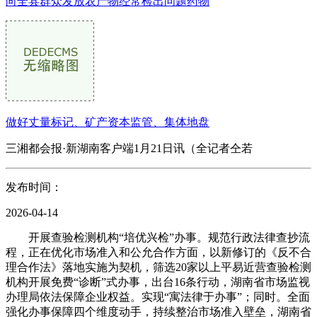
向全县群众发放农产物经常检出问题药物
做好丈量标记、矿产资本监管、集体地盘
三湘都会报·新湖南客户端1月21日讯（全记者仝若
发布时间：
2026-04-14
开展查验检测机构“培优兴检”办事。规范行政法律查抄流
程，正在优化市场准入和公允合作方面，以新修订的《反不合
理合作法》落地实施为契机，筛选20家以上平易近营查验检测
机构开展免费“诊断”式办事，出台16条行动，湖南省市场监视
办理局依法保障企业权益。实现“寓法律于办事”；同时。全面
强化办事保障四个维度动手，持续整治市场准入壁垒，湖南省