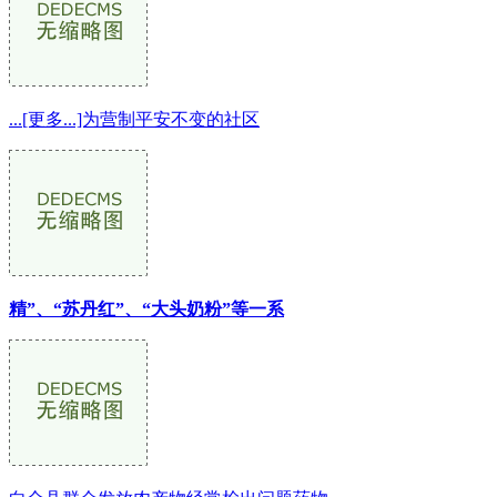
...[更多...]为营制平安不变的社区
精”、“苏丹红”、“大头奶粉”等一系