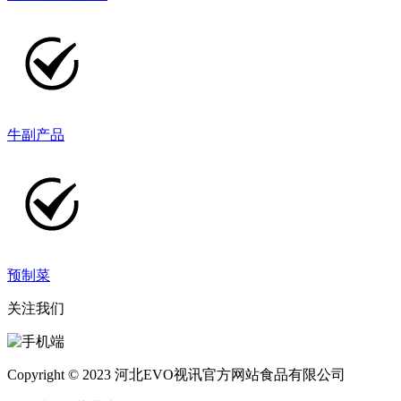
牛副产品
预制菜
关注我们
Copyright © 2023 河北EVO视讯官方网站食品有限公司