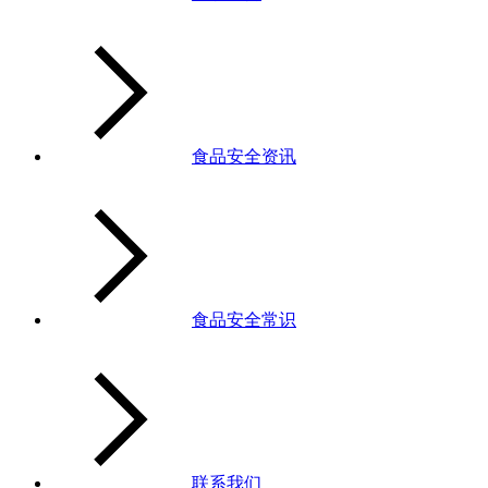
食品安全资讯
食品安全常识
联系我们