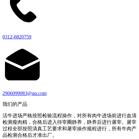
0312-6820759
2906099083@qq.com
我们的产品
活牛进场严格按照检验流程操作，对所有肉牛进场前进行血清
检测瘦肉精，合格后进入待宰圈静养，静养后进行屠宰。屠宰
过程全部按照清真工艺要求和屠宰操作规程进行，所有牛肉产
品检测合格后才准出厂。