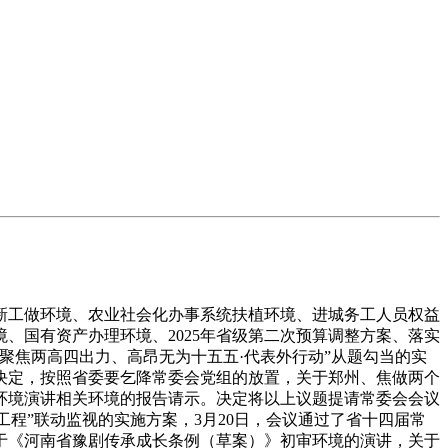
工做环境、农业社会化办事系统扶植环境、进城务工人员权益
、国有资产办理环境、2025年省级第二次预算调整方案、落实
聚焦两高四出力、高昂无为十五五·代表外行动”从题勾当的实
议决定，按照省委要乞降常委会党组的放置，关于郑州、焦做两个
成环境演讲相关环境的报告请示。决定将以上议题提请常委会会议
工程”联动监视的实施方案，3月20日，会议通过了省十四届常
于《河南省豫剧传承成长条例（草案）》初审环境的演讲，关于