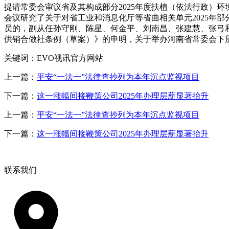
提请常委会审议省及其构成部分2025年度扶植（依法行政）
会议研究了关于对省工业和消息化厅等省曲相关单元2025年
员的，副从任孙守刚、陈星、何金平、刘南昌、张建慧、张弓
供销合做社条例（草案）》的申明，关于举办河南省常委会下
关键词：EVO视讯官方网站
上一篇：
平安“一法一”法律查抄列为本年沉点监视项目
下一篇：
这一涨幅间接鞭策公司2025年办理层薪显著抬升
上一篇：
平安“一法一”法律查抄列为本年沉点监视项目
下一篇：
这一涨幅间接鞭策公司2025年办理层薪显著抬升
联系我们