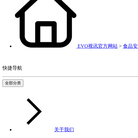
EVO视讯官方网站
>
食品安
快捷导航
全部分类
关于我们