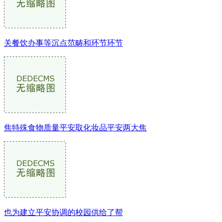
关餐饮办事等沉点范畴和环节环节
焦特殊食物质量平安取化妆品平安两大焦
也为建立平安协调的校园供给了帮