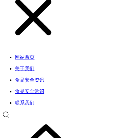
网站首页
关于我们
食品安全资讯
食品安全常识
联系我们