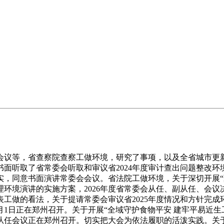
议等，省查察院查察工做环境，研究了事项，以及全省城市更新
面听取了省常委会听取和审议省2024年度审计查出问题整改环境
，同意书面演讲常委会会议。省法院工做环境，关于深切开展“
办理环境演讲的实施方案，2026年度省常委会从任、副从任、会
代表工做的看法，关于提请常委会审议省2025年度情况和方针完
月1日正在郑州召开。关于开展“全域守护食物平安 建牢平易近生
次从任会议正在郑州召开。切实把大会为依法履职的活泼实践。关