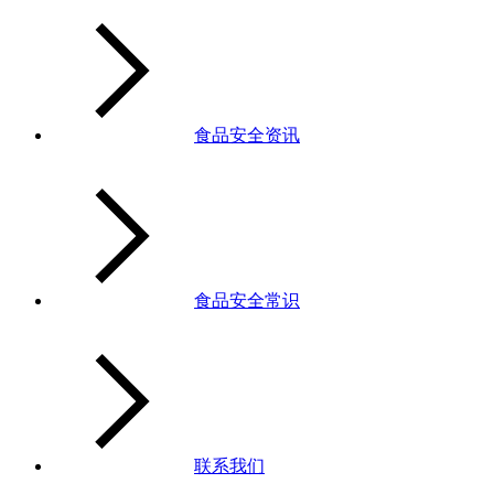
食品安全资讯
食品安全常识
联系我们