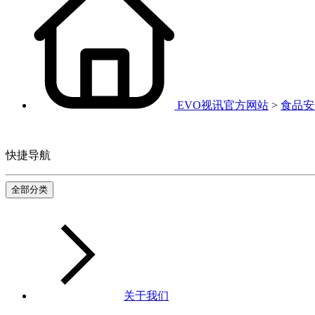
EVO视讯官方网站
>
食品安
快捷导航
全部分类
关于我们