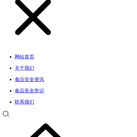
网站首页
关于我们
食品安全资讯
食品安全常识
联系我们