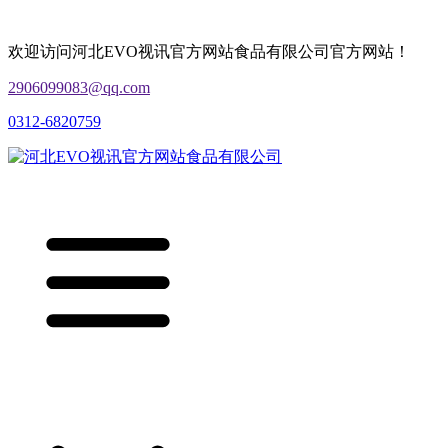
欢迎访问河北EVO视讯官方网站食品有限公司官方网站！
2906099083@qq.com
0312-6820759