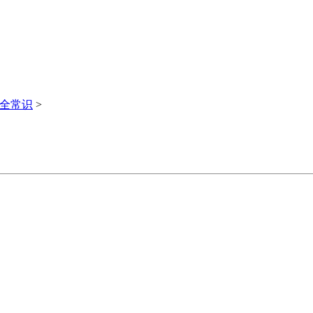
全常识
>