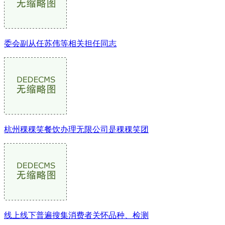
委会副从任苏伟等相关担任同志
杭州稞稞笑餐饮办理无限公司是稞稞笑团
线上线下普遍搜集消费者关怀品种、检测