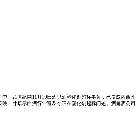
21世纪网11月19日酒鬼酒塑化剂超标事务，已责成湘西州
反映，并暗示白酒行业遍及存正在塑化剂超标问题。酒鬼酒公司