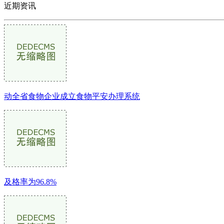
近期资讯
动全省食物企业成立食物平安办理系统
及格率为96.8%