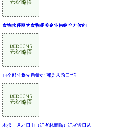
食物伙伴网为食物相关企业供给全方位的
14个部分将先后举办“部委从题日”活
本报11月24日电（记者林丽鹂）记者近日从