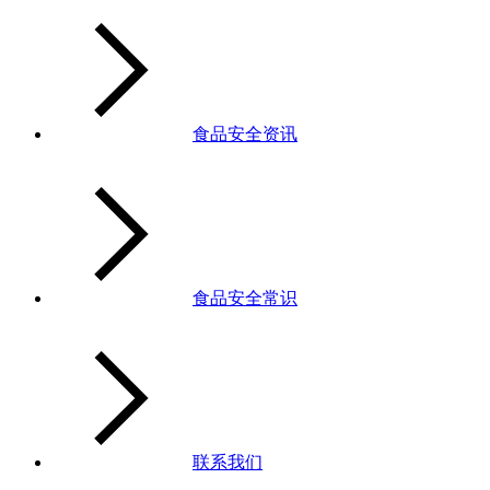
食品安全资讯
食品安全常识
联系我们