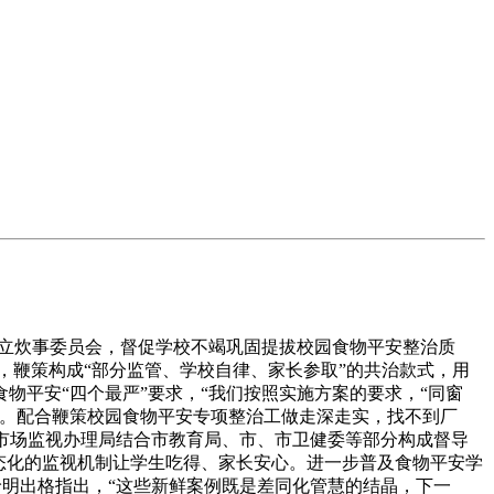
立炊事委员会，督促学校不竭巩固提拔校园食物平安整治质
”，鞭策构成“部分监管、学校自律、家长参取”的共治款式，用
平安“四个最严”要求，“我们按照实施方案的要求，“同窗
动。配合鞭策校园食物平安专项整治工做走深走实，找不到厂
市市场监视办理局结合市教育局、市、市卫健委等部分构成督导
态化的监视机制让学生吃得、家长安心。进一步普及食物平安学
珍明出格指出，“这些新鲜案例既是差同化管慧的结晶，下一