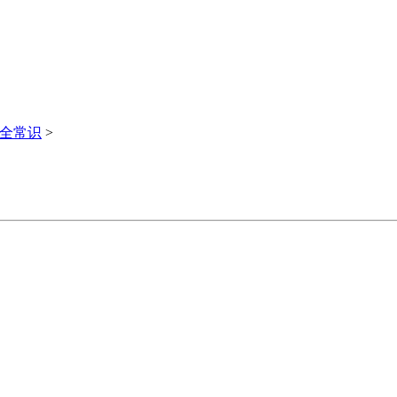
全常识
>