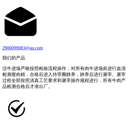
2906099083@qq.com
我们的产品
活牛进场严格按照检验流程操作，对所有肉牛进场前进行血清
检测瘦肉精，合格后进入待宰圈静养，静养后进行屠宰。屠宰
过程全部按照清真工艺要求和屠宰操作规程进行，所有牛肉产
品检测合格后才准出厂。