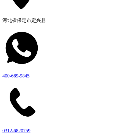
河北省保定市定兴县
400-669-9845
0312-6820759