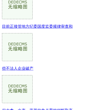
目前正接管地方纪委国度监委规律审查和
些不法人企业破产