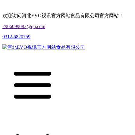
欢迎访问河北EVO视讯官方网站食品有限公司官方网站！
2906099083@qq.com
0312-6820759