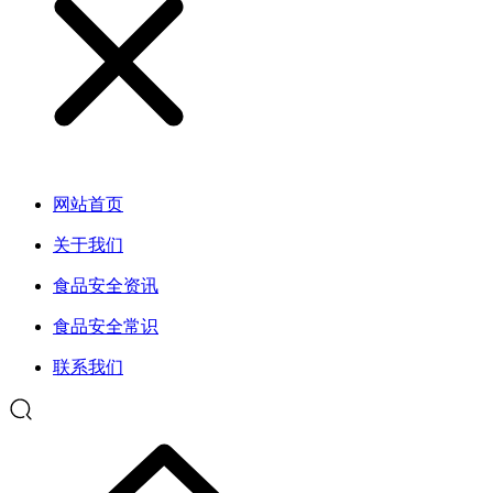
网站首页
关于我们
食品安全资讯
食品安全常识
联系我们