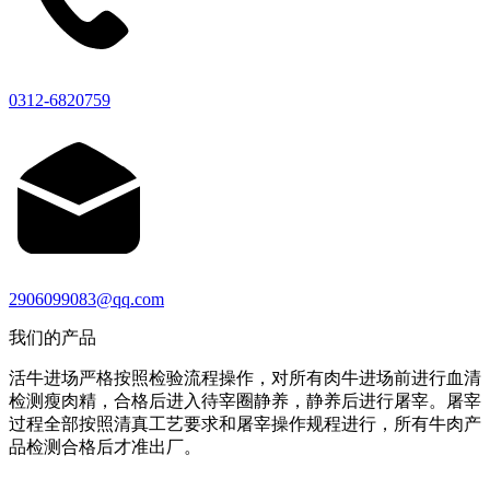
0312-6820759
2906099083@qq.com
我们的产品
活牛进场严格按照检验流程操作，对所有肉牛进场前进行血清
检测瘦肉精，合格后进入待宰圈静养，静养后进行屠宰。屠宰
过程全部按照清真工艺要求和屠宰操作规程进行，所有牛肉产
品检测合格后才准出厂。