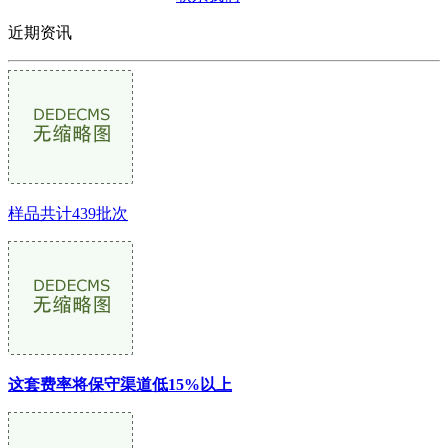
近期资讯
样品共计439批次
这套费率将保守渠道低15%以上