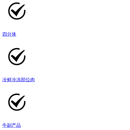
四分体
冷鲜冷冻部位肉
牛副产品