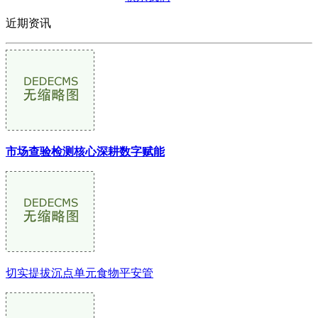
近期资讯
市场查验检测核心深耕数字赋能
切实提拔沉点单元食物平安管