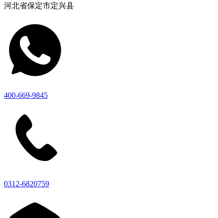
河北省保定市定兴县
400-669-9845
0312-6820759