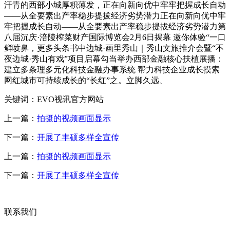
汗青的西部小城厚积薄发，正在向新向优中牢牢把握成长自动
——从全要素出产率稳步提拔经济劣势潜力正在向新向优中牢
牢把握成长自动——从全要素出产率稳步提拔经济劣势潜力第
八届沉庆·涪陵榨菜财产国际博览会2月6日揭幕 邀你体验“一口
鲜喷鼻，更多头条书中边城·画里秀山｜秀山文旅推介会暨“不
夜边城·秀山有戏”项目启幕勾当举办西部金融核心扶植展播：
建立多条理多元化科技金融办事系统 帮力科技企业成长摸索
网红城市可持续成长的“长红”之。立脚久远、
关键词：EVO视讯官方网站
上一篇：
拍摄的‌‌视频画面显示
下一篇：
开展了丰硕多样全宣传
上一篇：
拍摄的‌‌视频画面显示
下一篇：
开展了丰硕多样全宣传
联系我们