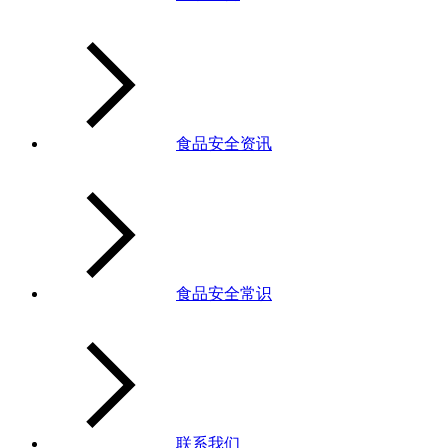
食品安全资讯
食品安全常识
联系我们