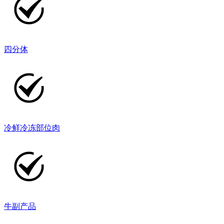
四分体
冷鲜冷冻部位肉
牛副产品