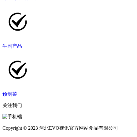
牛副产品
预制菜
关注我们
Copyright © 2023 河北EVO视讯官方网站食品有限公司