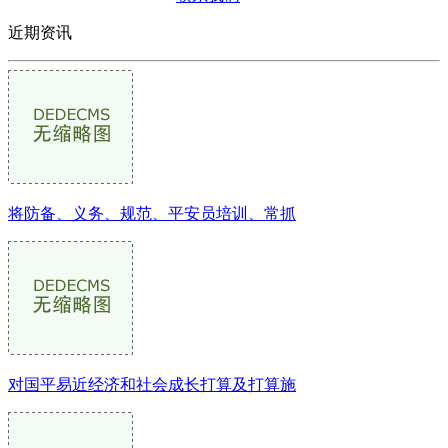
近期资讯
将防备、义务、规范、平安员培训、常抓
对国平易近经济和社会成长打算及打算施