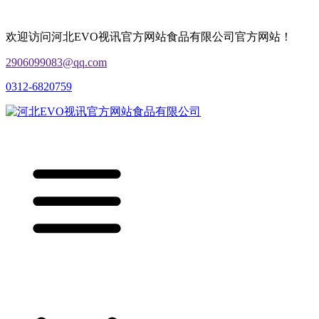
欢迎访问河北EVO视讯官方网站食品有限公司官方网站！
2906099083@qq.com
0312-6820759