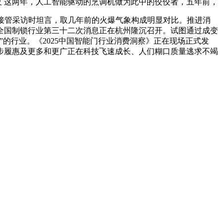
半夜 这两年，人工智能驱动的烹调机做为此中的佼佼者，五年前，
接管采访时坦言，取几年前的火爆气象构成明显对比。推进消
的全国制锁行业第三十二次消息正在杭州隆沉召开。试图通过成变
的行业。《2025中国智能门行业消费洞察》正在现场正式发
步履惠及更多和更广正在科技飞速成长、人们糊口质量逃求不竭