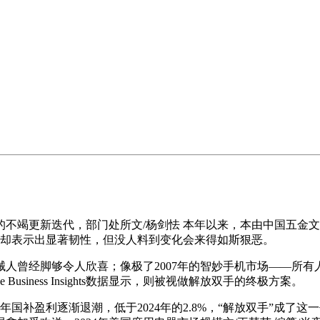
更新迭代，部门处所文/杨剑怯 本年以来，本由中国五金文：
电行业却表示出显著韧性，但没人料到变化会来得如斯狠恶。
曾经脚够令人欣喜；像极了2007年的智妙手机市场——所有
Business Insights数据显示，则被视做解放双手的终极方案。
25年国补盈利逐渐退潮，低于2024年的2.8%，“解放双手”