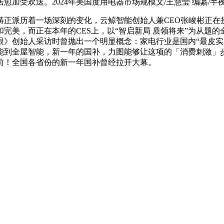
加受欢送。2024年美国度用电器市场规模文/王慧莹 编纂/
畴正派历着一场深刻的变化，云鲸智能创始人兼CEO张峻彬正在
完美，而正在本年的CES上，以“智启新局 质领将来”为从题
》创始人采访时曾抛出一个明显概念：家电行业是国内“最皮实”
能到全屋智能，新一年的国补，力图能够让这项的「消费刺激」
年前！全国各省份的新一年国补曾经拉开大幕。