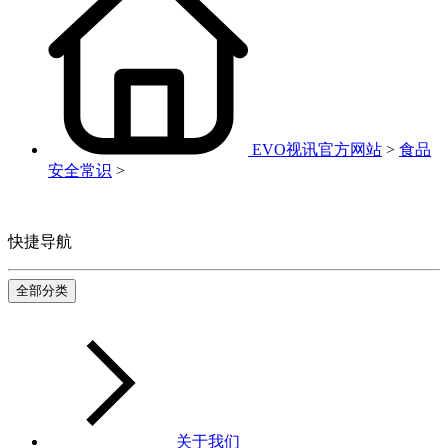
EVO视讯官方网站
>
食品
安全常识
>
快捷导航
全部分类
关于我们