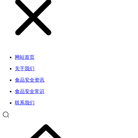
网站首页
关于我们
食品安全资讯
食品安全常识
联系我们