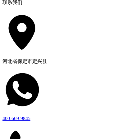
联系我们
河北省保定市定兴县
400-669-9845