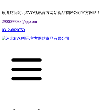
欢迎访问河北EVO视讯官方网站食品有限公司官方网站！
2906099083@qq.com
0312-6820759