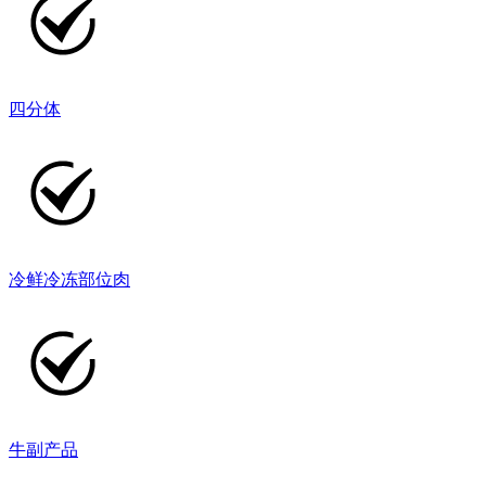
四分体
冷鲜冷冻部位肉
牛副产品