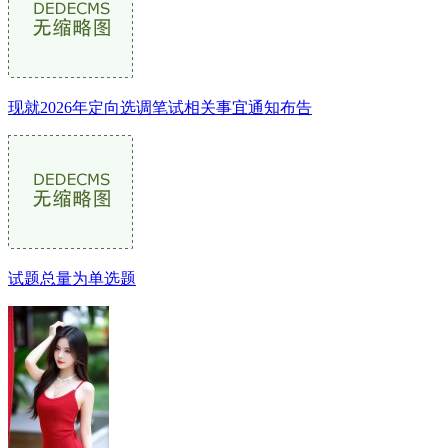
现就2026年定向选调笔试相关事宜通知布告
试题总量为单选题