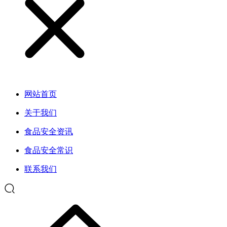
网站首页
关于我们
食品安全资讯
食品安全常识
联系我们