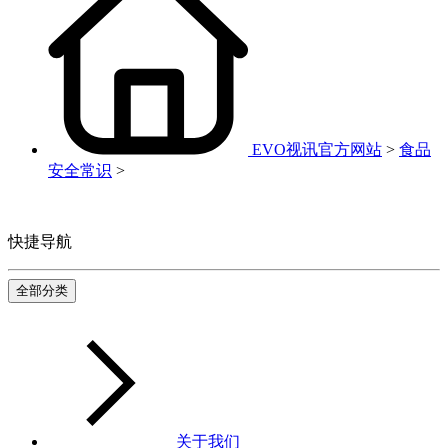
EVO视讯官方网站
>
食品
安全常识
>
快捷导航
全部分类
关于我们