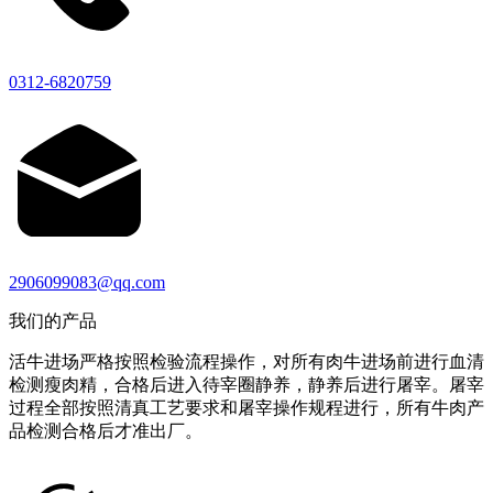
0312-6820759
2906099083@qq.com
我们的产品
活牛进场严格按照检验流程操作，对所有肉牛进场前进行血清
检测瘦肉精，合格后进入待宰圈静养，静养后进行屠宰。屠宰
过程全部按照清真工艺要求和屠宰操作规程进行，所有牛肉产
品检测合格后才准出厂。