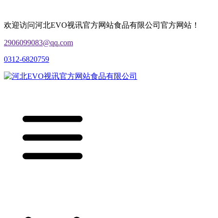
欢迎访问河北EVO视讯官方网站食品有限公司官方网站！
2906099083@qq.com
0312-6820759