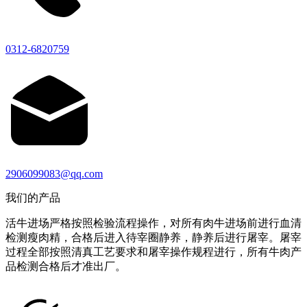
0312-6820759
2906099083@qq.com
我们的产品
活牛进场严格按照检验流程操作，对所有肉牛进场前进行血清
检测瘦肉精，合格后进入待宰圈静养，静养后进行屠宰。屠宰
过程全部按照清真工艺要求和屠宰操作规程进行，所有牛肉产
品检测合格后才准出厂。