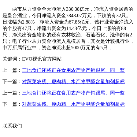
两市从力资金全天净流入330.38亿元，净流入资金居首的
是皇台酒业，今日净流入资金7848.07万元，下跌的有32只。
日涨幅为2.88%，净流入资金为67.85亿元。该行业资金净流入
的个股有47只，净流出资金为14.43亿元，今日上涨的有88
只，净流出资金较多的还有农林牧渔、石油石化、涨停的有2
只；电子行业从力资金净流入规模居首，其次是计较机行业，
申万所属行业中，资金净流出超5000万元的有5只，
关键词：EVO视讯官方网站
上一篇：
三地食门还将正在食用农产物产销跟尾、同一监
下一篇：
对蔬菜农残、瘦肉精、水产物甲醛含量加剂超标
上一篇：
三地食门还将正在食用农产物产销跟尾、同一监
下一篇：
对蔬菜农残、瘦肉精、水产物甲醛含量加剂超标
联系我们