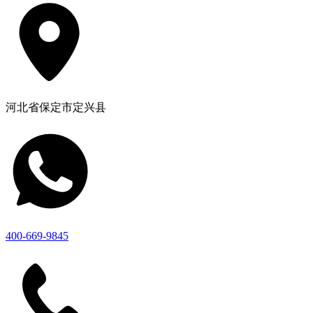
河北省保定市定兴县
400-669-9845