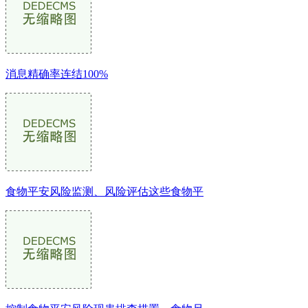
消息精确率连结100%
食物平安风险监测、风险评估这些食物平