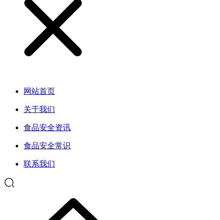
网站首页
关于我们
食品安全资讯
食品安全常识
联系我们