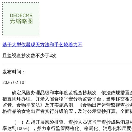
基于大型仪器现无方法和手艺较着力不
且监视查抄次数不少于4次
发布时间：
2026-02-10
确定风险办理品级和本年度监视查抄频次，依法依规措置查抄
措置闭环办理。并录入省食物平安分析监管平台，当即移交相关
监管。食物平安法》及其实施条例、《食物出产运营监视查抄
格样品的食物出产者实行分级响应，及时公示查抄打算。全面
（一）凸起开展风险排查。查抄人员该当于查抄成果消息构成
率达到100%），鼎力奉行监管网格化、格局化、消息化和尺