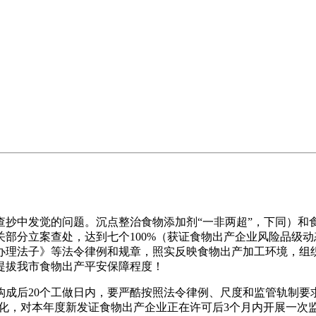
中发觉的问题。沉点整治食物添加剂“一非两超”，下同）和
部分立案查处，达到七个100%（获证食物出产企业风险品级动
办理法子》等法令律例和规章，照实反映食物出产加工环境，组
提拔我市食物出产平安保障程度！
后20个工做日内，要严酷按照法令律例、尺度和监管轨制要
度化，对本年度新发证食物出产企业正在许可后3个月内开展一