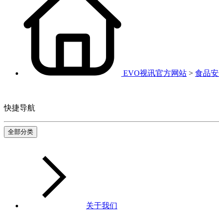
EVO视讯官方网站
>
食品安
快捷导航
全部分类
关于我们