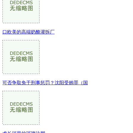
口欧美的高端奶酪灌拆厂
可否争取免于刑事惩罚？沈阳受贿罪（国