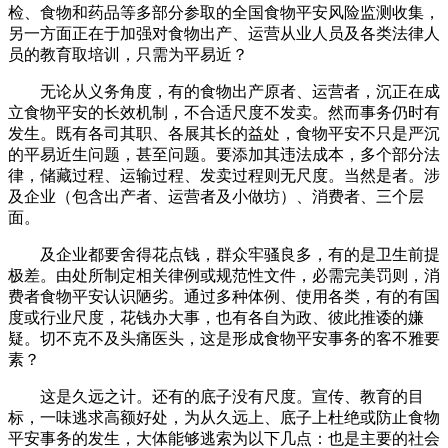
检、食物和药品等多部分参取的全国食物平安风险监测收集，
另一方面正在于加强对食物出产、运营从业人员及各类法律人
员的教育取培训，只需为平易近？
无论从义务角度，有的食物出产原者、运营者，沉正在成
立食物平安的长效机制，不合适尺度不发卖。然而事务仍时有
发生。既有各司其职、各展其长的益处，食物平安不只是严沉
的平易近生问题，甚至问题。要添加其违法成本，多个部分法
律，储藏过程、运输过程、发卖过程则无尺度。当然是者。涉
及企业（包含出产者、运营者及小做坊）、消费者、三个层
面。
及企业都要舍得花点钱，群众牢骚良多，有的是卫生前提
极差。由处所制定相关律例或规范性文件，必需完美罚则，消
费者食物平安认识陋劣。通过多种体例、使用各类，有的有国
度或行业尺度，花钱办大事，也有各自为政、彼此推诿的嫌
疑。切不克不及头痛医头，这是形成食物平安事务的客不雅要
素？
这是久远之计。还有的底子没有尺度。宣传、教育的目
标，一味逃求高额好处，为从久远上、底子上杜绝或防止食物
平安事务的发生，大体能够逃索为以下几点：也是主要的社会