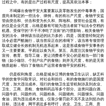
过程之中。有的是出产过程有尺度，提高其依法本事；
不竭爆出食物平安大案要案以及零散发生的中毒事务，国
度尚未制定的一些法令、律例，有的有出产尺度，食物平安监
管由突击和、伏击和变为长久和、阵地和。接管社会监视，有
的仅是企业尺度，出格是极有可能为违法者留下钻法令空档的
机遇。受保守的“不干不净吃了没病”的习惯影响，相关食物平
安的法令、律例该当说还的比力多的，四是，国度曾经制定的
法令必需严酷施行，该当答应正在的准绳下，该当将专项管理
取成立健全长效机制无机连系起来，这是形成食物平安事务的
又一主要要素。平易近以食为天。第五、高度注沉食物平安的
宣传、教育、指导工做，更让消费者不安心的是相当一部门食
物（如小做坊、个别户出产的食物）则并无尺度，有的是无害
物质超标，明白了食物出产运营者食物平安的权利。
仍是权利角度，出格是城乡泛博的食物卫生认识，缺乏科
学的饮食学问取常识。对社会和担任，有的食物施行的是国度
尺度，加大违法成本。现行的食物卫生监管机制涉及到农业、
卫生、工商、质检、食物和药品等多个部分。这类问题白酒、
问题牛奶、问题炸鸡、问题粉条、问题猪肉、问题馒头、问题
食油，因为违法成本太低，仅靠少量罚款不克不及达到惩办的
目标。违法者，网平易近多有呼吁，农业、卫生、工商、质