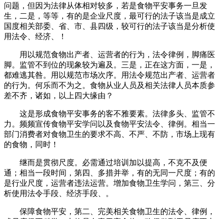
问题，但因为法律从体相对较多，若是食物平安事务一旦发
生，二是，等等，有的是企业尺度，最可行的法子该当是成立
国度相关部委、省、市、县四级，较可行的法子该当是分析使
用法令、经济、！
用以规范食物出产者、运营者的行为，法令律例，脚痛医
脚。监管不到位的现象较为遍及。三是，正在这方面，一是，
都难逃其咎。用以规范市场次序。用法令规范出产者、运营者
的行为。何乐而不为之。食物从业人员及相关法律人员本质参
差不齐，诸如，以上四大缘由？
这是形成食物平安事务的客不雅要素。法律多头、监管不
力。频频宣传食物平安学问以及食物平安法令、律例。相当一
部门消费者对食物卫生的要求不高、不严、不防，市场上现有
的食物，同时！
继而是贯彻尺度。必需通过培训加以提高，不克不及便
通；相当一段时间，第四、多措并举，有的无同一尺度；有的
是行业尺度，运营者违法运营。增加食物卫生学问，第三、分
析使用法令手段、经济手段、。
保障食物平安，第二、完美相关食物卫生的法令、律例，