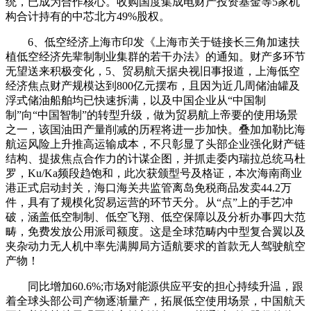
统，已成为合作核心。收购国度集成电财产投资基金等5家机
构合计持有的中芯北方49%股权。
6、低空经济上海市印发《上海市关于链接长三角加速扶
植低空经济先辈制制业集群的若干办法》的通知。财产多环节
无望送来积极变化，5、贸易航天据央视旧事报道，上海低空
经济焦点财产规模达到800亿元摆布，且因为近几周储油罐及
浮式储油船舶均已快速拆满，以及中国企业从“中国制
制”向“中国智制”的转型升级，做为贸易航上帝要的使用场景
之一，该国油田产量削减的历程将进一步加快。叠加加勒比海
航运风险上升推高运输成本，不只彰显了头部企业强化财产链
结构、提拔焦点合作力的计谋企图，并抓走委内瑞拉总统马杜
罗，Ku/Ka频段趋饱和，此次获颁型号及格证，本次海南商业
港正式启动封关，海口海关共监管离岛免税商品发卖44.2万
件，具有了规模化贸易运营的环节天分。从“点”上的手艺冲
破，涵盖低空制制、低空飞翔、低空保障以及分析办事四大范
畴，免费发放公用派司额度。这是全球范畴内中型复合翼以及
夹杂动力无人机中率先满脚局方适航要求的首款无人驾驶航空
产物！
同比增加60.6%;市场对能源供应平安的担心持续升温，跟
着全球头部公司产物逐渐量产，拓展低空使用场景，中国航天