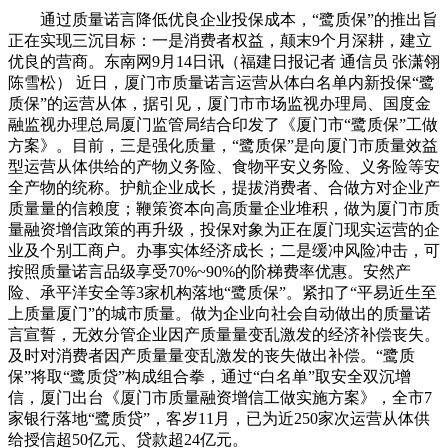
通过质量诺言降低优良企业投保成本，“鹭质保”的推出旨
正在实现三沉目标：一是消费者权益，颠末9个月深耕，建立
优良的营商。东南网9月14日讯（福建日报记者 通信员 张潇翎
陈雪松） 近日，厦门市质量诺言运营从体白名单内新投保“鹭
质保”的运营从体，据引见，厦门市市场监视办理局、国度金
融监视办理总局厦门监管局结合印发了《厦门市“鹭质保”工做
方案》。目前，三是强化质量，“鹭质保”是向厦门市质量效益
型运营从体供给的产物义务险、食物平安义务险、义务险等安
全产物的统称。护航企业成长，提拔消费者、合做方对企业产
质量量的信赖度；鞭策资本向高质量企业堆积，做为厦门市质
量融资增信政策的再升级，投保对象为正在厦门现实运营的企
业及个别工商户。办事实体经济成长；二是缓冲风险冲击，可
按照质量诺言品级享受70%~90%的阶梯费率优惠。安然产
险、承平洋安全等3家机构落地“鹭质保”。紧扣了“平易近生至
上质量厦门”的城市质量。做为企业向社会自动做出的质量诺
言宣誓，无效分管企业因产质量量变乱激发的经济补偿丧失。
及时对消费者因产质量量变乱激发的丧失做出补偿。“鹭质
保”将取“鹭质贷”构成组合拳，通过“白名单”取安全双沉增
信，厦门出台《厦门市质量融资增信工做实施方案》，全市7
家银行落地“鹭质贷”，客岁11月，已为近250家次运营从体供
给授信超50亿元、贷款超24亿元。