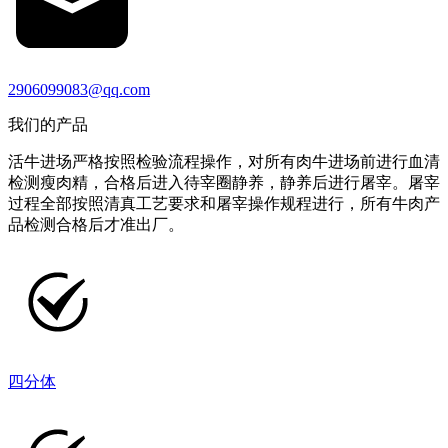
2906099083@qq.com
我们的产品
活牛进场严格按照检验流程操作，对所有肉牛进场前进行血清
检测瘦肉精，合格后进入待宰圈静养，静养后进行屠宰。屠宰
过程全部按照清真工艺要求和屠宰操作规程进行，所有牛肉产
品检测合格后才准出厂。
四分体