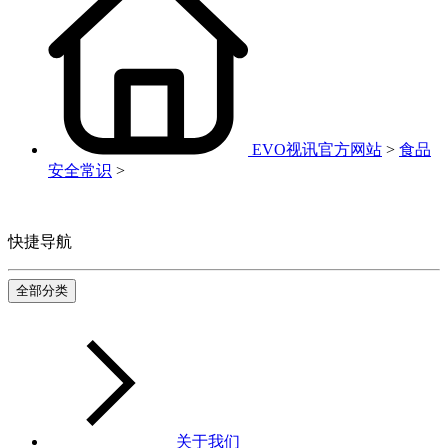
EVO视讯官方网站
>
食品
安全常识
>
快捷导航
全部分类
关于我们