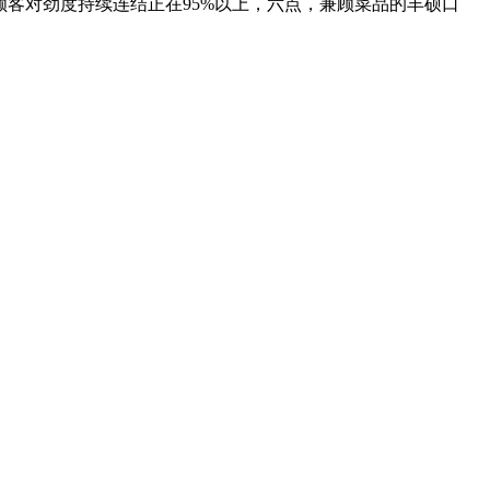
客对劲度持续连结正在95%以上，六点，兼顾菜品的丰硕口