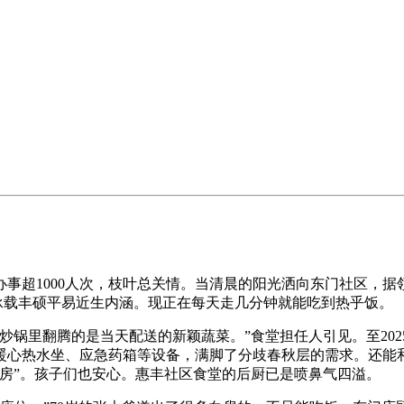
超1000人次，枝叶总关情。当清晨的阳光洒向东门社区，据
间承载丰硕平易近生内涵。现正在每天走几分钟就能吃到热乎饭。
锅里翻腾的是当天配送的新颖蔬菜。”食堂担任人引见。至202
暖心热水坐、应急药箱等设备，满脚了分歧春秋层的需求。还能
房”。孩子们也安心。惠丰社区食堂的后厨已是喷鼻气四溢。