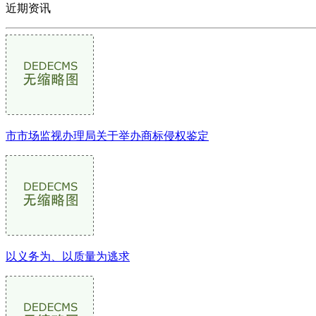
近期资讯
市市场监视办理局关于举办商标侵权鉴定
以义务为、以质量为逃求