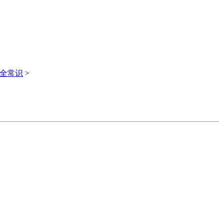
全常识
>