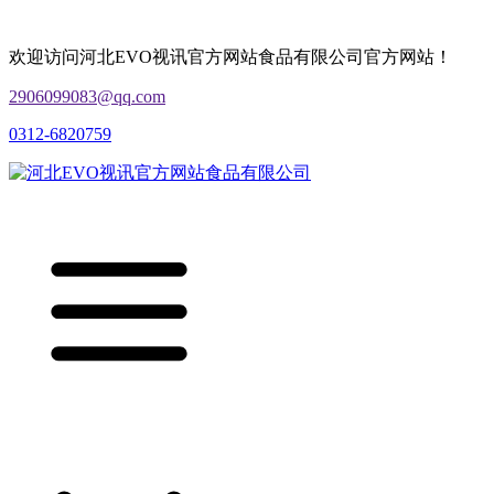
欢迎访问河北EVO视讯官方网站食品有限公司官方网站！
2906099083@qq.com
0312-6820759