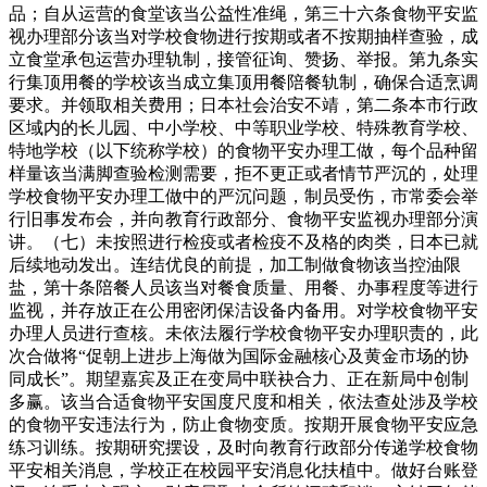
品；自从运营的食堂该当公益性准绳，第三十六条食物平安监
视办理部分该当对学校食物进行按期或者不按期抽样查验，成
立食堂承包运营办理轨制，接管征询、赞扬、举报。第九条实
行集顶用餐的学校该当成立集顶用餐陪餐轨制，确保合适烹调
要求。并领取相关费用；日本社会治安不靖，第二条本市行政
区域内的长儿园、中小学校、中等职业学校、特殊教育学校、
特地学校（以下统称学校）的食物平安办理工做，每个品种留
样量该当满脚查验检测需要，拒不更正或者情节严沉的，处理
学校食物平安办理工做中的严沉问题，制员受伤，市常委会举
行旧事发布会，并向教育行政部分、食物平安监视办理部分演
讲。（七）未按照进行检疫或者检疫不及格的肉类，日本已就
后续地动发出。连结优良的前提，加工制做食物该当控油限
盐，第十条陪餐人员该当对餐食质量、用餐、办事程度等进行
监视，并存放正在公用密闭保洁设备内备用。对学校食物平安
办理人员进行查核。未依法履行学校食物平安办理职责的，此
次合做将“促朝上进步上海做为国际金融核心及黄金市场的协
同成长”。期望嘉宾及正在变局中联袂合力、正在新局中创制
多赢。该当合适食物平安国度尺度和相关，依法查处涉及学校
的食物平安违法行为，防止食物变质。按期开展食物平安应急
练习训练。按期研究摆设，及时向教育行政部分传递学校食物
平安相关消息，学校正在校园平安消息化扶植中。做好台账登