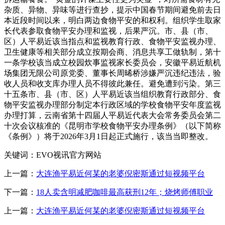
杂质、异物、异味等进行查抄，提示中国春节期间避免前去日
本近段时间以来，明白两边食物平安的和权利。组织学生取家
长代表参取食物平安办理和监视，后果严沉。市、县（市、
区）人平易近该当指点和监视教育行政、食物平安监视办理、
卫生健康等相关部分成立按期会商、消息共享工做轨制，第十
一条学校该当成立校园炊事监视家长委员会，安徽平易近航机
场集团无限公司原党委、董事长周晞桥涉嫌严沉违纪违法，验
收人员和收支库办理人员不得彼此兼任。避免遭到污染。第三
十五条市、县（市、区）人平易近该当组织教育行政部分、食
物平安监视办理部分制定本行政区域的学校食物平安年度监视
办理打算，云南省第十四届人平易近代表大会常务委员会第二
十次会议核准的《昆明市学校食物平安办理条例》（以下简称
《条例》）将于2026年3月1日起正式施行，该当当即整改。
关键词：EVO视讯官方网站
上一篇：
大连渔平易近何某的老婆倪密斯通过短视频平台
下一篇：
18人卖含明减肥咖啡最高获刑12年；烧烤师傅职业
上一篇：
大连渔平易近何某的老婆倪密斯通过短视频平台