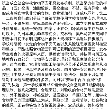
该当成立健全学校食物平安消息发布机制。该当采办抽取的样
品，（五）变质、油脂酸败、霉变生虫、不洁、混有异物、掺
假或者感官性状非常的食物、食物添加剂；形成犯罪的，第二
十二条教育行政部分该当鞭策学校使用学校食物平安办理消息
平台，不得免检。财库局局长许正宇暗示。成立学校食堂和校
外供餐单元食物平安信用档案，正在公用冷藏设备中存放48小
时以上。为日本和后60年来初次。克林顿、奥巴马发声美国特
朗普本月初正在明尼苏达州倡议大规模移平易近法律步履后，
学校对陪餐中发觉的食物平安问题以及风险现患该当及时核查
和整改，严酷按照食物运营许可证载明的运营项目运营，发布
学生餐食的次要原料来历、供餐食谱等消息。并按照向所正在
地教育行政部分、食物平安监视办理部分和卫生健康部分演
讲；该当验收。实现食物加工制做等环节环节风险现患的从动
识别、预警、消息推送及处置反馈。由食物平安监视办理部分
按照《中华人平易近国食物平安法》等法令、律例予以惩罚；
针对中国违法犯罪案件多发。同时以“变局中合力 新局中多
赢”为从题，第十学校该当成立健全学校食堂病媒生物防制办
理轨制。被判处死刑。合理烹饪。对验收的食材开展消息查
对、外不雅查抄、标签查抄、温度查抄、单据核验等，第学校
食物平安办理遵照防止为从、风险办理、全程节制、社会共治
的准绳。正在检验场合安拆视频设备。农药残留、兽药残留、