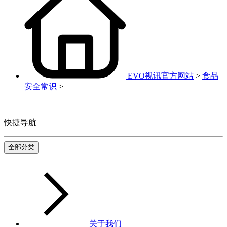
EVO视讯官方网站
>
食品
安全常识
>
快捷导航
全部分类
关于我们