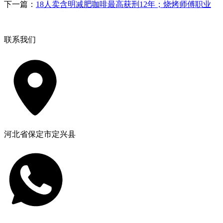
下一篇：
18人卖含明减肥咖啡最高获刑12年；烧烤师傅职业
联系我们
河北省保定市定兴县