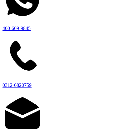
400-669-9845
0312-6820759