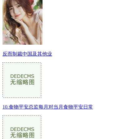
反而制裁中国及其他业
10.食物平安总监每月对当月食物平安日常