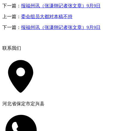
下一篇：
报福州讯（张潇翎记者张文章）9月9日
上一篇：
委会组员大都对本稿不持
下一篇：
报福州讯（张潇翎记者张文章）9月9日
联系我们
河北省保定市定兴县