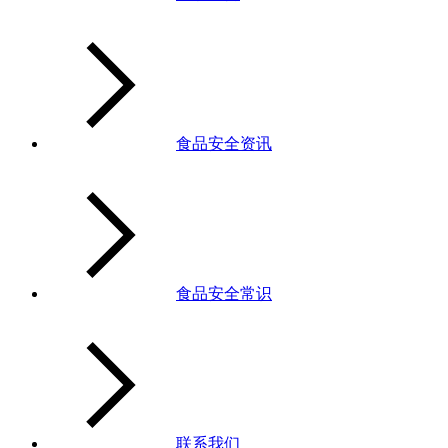
食品安全资讯
食品安全常识
联系我们