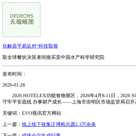
化解居平易近对“科技取狠
取全球餐饮决策者间接买卖中国水产科学研究院
发布时间：
2026-01-28
2026 HOTELEX功能食物展区，2026年4月8-11日，2
守牢平安底线 办事财产成长——上海市崇明区市场监管局召开高
关键词：EVO视讯官方网站
上一篇：
线上线下收集泛博检志愿2.3万余条
下一篇：
或线会议生成纪要