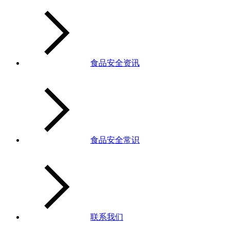
食品安全资讯
食品安全常识
联系我们