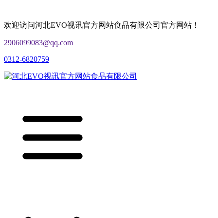
欢迎访问河北EVO视讯官方网站食品有限公司官方网站！
2906099083@qq.com
0312-6820759