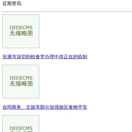
近期资讯
安康市深切剖校食堂办理中存正在的轨制
会同商务、文旅等部分加强旅区食物平安