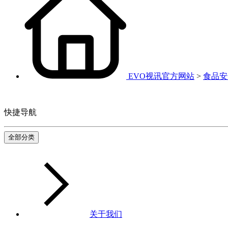
EVO视讯官方网站
>
食品安
快捷导航
全部分类
关于我们