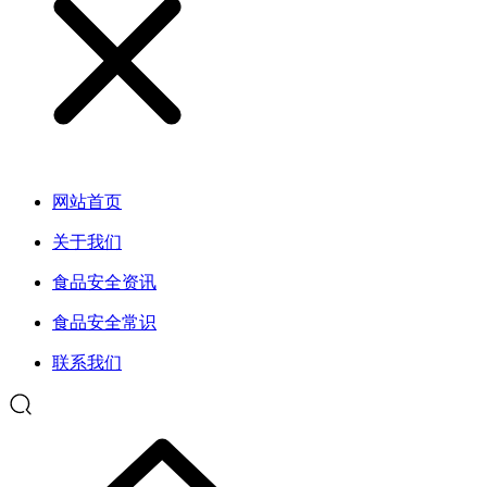
网站首页
关于我们
食品安全资讯
食品安全常识
联系我们