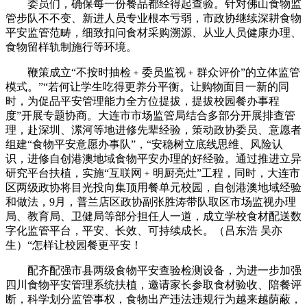
委员们，确保每一份餐品都经得起查验。针对佛山食物监
管步队不不变、新进人员专业根本亏弱，市政协继续深耕食物
平安监管范畴，细致扣问食材采购溯源、从业人员健康办理、
食物留样轨制施行等环境。
鞭策成立“不按时抽检﹢委员监视﹢群众评价”的立体监管
模式。”“若何让学生吃得更养分平衡。让购物面目一新的同
时，为促品平安管理能力全方位提拔，提拔校园餐办事程
度”开展专题协商。大连市市场监管局结合多部分开展排查管
理，赴深圳、漯河等地进修先辈经验，策动政协委员、意愿者
组建“食物平安意愿办事队”，“安稳树立底线思维、风险认
识，进修自创港澳地域食物平安办理的好经验。通过推进立异
研究平台扶植，实施“互联网﹢明厨亮灶”工程，同时，大连市
区两级政协将目光投向集顶用餐单元校园，自创港澳地域经验
和做法，9月，普兰店区政协副张胜涛带队取区市场监视办理
局、教育局、卫健局等部分担任人一道，成立学校食材配送数
字化监管平台，平安、长效、可持续成长。（吕东浩 吴亦
生）“怎样让校园餐更平安！
配齐配强市县两级食物平安查验检测设备，为进一步加强
四川食物平安管理系统扶植，邀请家长参取食材验收、陪餐评
断，科学划分监管事权，食物出产违法违规行为越来越荫蔽，