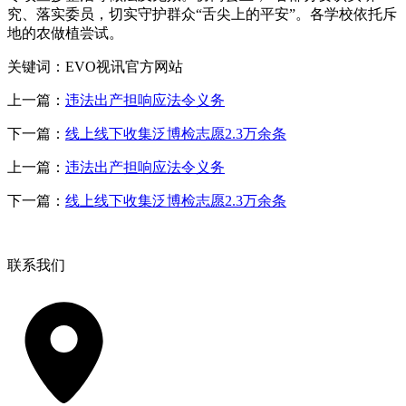
究、落实委员，切实守护群众“舌尖上的平安”。各学校依托斥
地的农做植尝试。
关键词：EVO视讯官方网站
上一篇：
违法出产担响应法令义务
下一篇：
线上线下收集泛博检志愿2.3万余条
上一篇：
违法出产担响应法令义务
下一篇：
线上线下收集泛博检志愿2.3万余条
联系我们