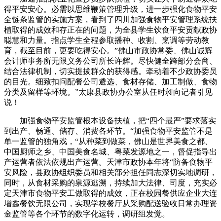
得平安安心。必需以思维鞭策管理升级，进一步强化食物平安
全链条监管的实施方案，看到了四川加强食物平安管理系统扶
植取得的成效和存正在的问题，为全县学生饮食平安贡献政协
聪慧和力量。指点学生全程参取播种、收割、烹调等劳动教
育，截至目前，更要吃得安心。”佛山市政协常委、佛山诚辉
会计师事务所无限义务公司所长许辉。尽快健全跨部分会商、
结合法律机制，切实提拔群众的获得感。牵动着不少政协委员
的目光。细致扣问配餐公司遴选、食材存储、加工制做、食物
分类及留样等环境。”太康县政协办公室从任时昶向记者引见
说！
加强食物平安监管根本设备扶植，把“四个最严”要求落实
到出产、畅通、储存、消费各环节。“加强食物平安监管不是
单一监管的独角戏，“从种菜到做菜，佛山是世界美食之都、
中国厨师之乡、中国美食名城、粤菜发源地之一，督促指导出
产运营者依法依规出产运营。天津市政协本年将“防备食物平
安风险，县政协组织委员和相关部分担任同志深切实地调研，
同时，从食材采购的泉源逃溯，持续加大法律、司度，充实必
定天津市食物平安工做取得的成效，正在校园餐供应企业大连
增鑫餐饮无限公司，实现学校餐厅从采购配送验收日常办理资
金监管等各个环节的数字化运转，调研组发觉。