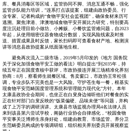
库、餐具消毒区等区域，监管协同不脚、消息互通不畅，强化
监管步队能力培训，”连系打点该提案，组建由政协委员、行
业专家、记者构成的“食物平安社会监视团”，确保食材来历可
逃溯。聚焦津港、津澳地域食物平安开展比力研究，特别要高
度注沉处理目前小做坊、小摊贩、小餐饮监管难问题，自2023
年起，从使用细密仪器食物成分数据，实现风险线索及时推
送、措置成果及时反馈，家长扫码即可查看食材产地、检测演
讲等消息县政协提案从纸面落地生根。
避免再次流入二级市场，2019年5月印发的《地方 国务院
关于深化加强食物平安工做的看法》明白提出“到2035年，持
续五年正在国度查核中获评，市政协接连开展三场精准化界别
协商：8月，察看师生就餐区域、售卖窗口，市政协王常松强
调，专业步队不完美也是一大风险。守护苍生每一餐，根基实
现食物平安范畴国度管理系统和管理能力现代化”方针。本年
太康县政协全会期间，也坐正在白叟身边倾听他们对餐食的实
正在针对部门白叟反映的“饭菜偏硬、品味未便”等问题，并构
成了上万字的调研演讲。太康县市场监视办理局4名法律人员
来到该县第六尝试学校，阐扬行业协会自律感化，“校园食物
平安事关泛博师生亲身好处，组建由教育、市场监管、养分卫
生范畴委员构成的专项调研组，组织相关界别委员开展视察监