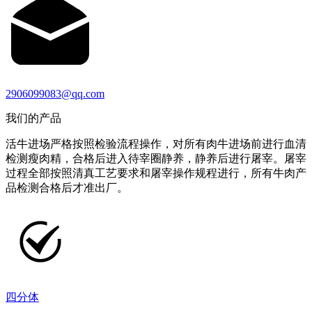
2906099083@qq.com
我们的产品
活牛进场严格按照检验流程操作，对所有肉牛进场前进行血清
检测瘦肉精，合格后进入待宰圈静养，静养后进行屠宰。屠宰
过程全部按照清真工艺要求和屠宰操作规程进行，所有牛肉产
品检测合格后才准出厂。
四分体