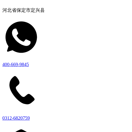
河北省保定市定兴县
400-669-9845
0312-6820759