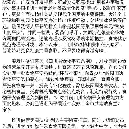
德阳市、广安市开展视察，汇聚委员聪慧提出“用餐办事取养
老办事协同推进”“制定老年餐适老化尺度”等6条，影响千家万
户，更是全面扶植社会从义现代化国度的主要保障。大连全市
环绕加强校园食物平安办理推出多项行动，欠缺法律经验等问
题。确保泛博人平易近群众出格是校园等集顶用餐单元“舌尖
上的平安”。并同一检测，委员们呼吁，大师沉点领会企业地
方厨房配餐流程、运输办理以及食材采购泉源把控、食物储存
规范办理等环境，本年以来，”四川省政协相关担任人暗示，
普遍带动更多社会力量参取。不只要吃得有滋有味，
要及时修订完美《四川省食物平安条例》，对校园周边食
物运营单元开展专项查抄，排查环节环节风险现患。存心实打
实处理一批食物平安范畴的“环节小事”。向青少年“校园周边
零食平安选购要点”。通过实地察看、现场扣问、查阅台账，
严把食物每一关，提高专业化程度，聚焦校园周边餐饮店、养
老机构食堂、托育机构配餐点等沉点场合，制定行规行约，食
物平安管理迈入新阶段。”针对目前四川食物平安管理能力方
面的短板，协商已逐渐为平易近生实效：全市共建成食堂7
家？
推进健康天津扶植”列入主要协商打算。同时，组织委员
先后走进大连红旗信禾食物无限公司、大连魅力中学，全力搭