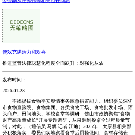
委会副从任苏伟等相关担任同志
使戏充满活力和欢喜
推进监管法律聪慧化程度全面跃升；对强化从农
发布时间：
2026-01-28
不竭提拔食物平安舆情事务应急措置能力。组织委员深切
市食物查验院、食物集团、各类食物工场、食物批发市场、陌
头商户、田间地头、学校食堂等调研，佛山市政协聚焦“食物
财产高质量成长”开展专题调研，从泉源到餐桌全过程质量节
制，对此，（通信员 马辉 记者 江迪）2025年，太康县相关部
分积极落实，委员们实地察看食堂后厨操做间、食材存储仓