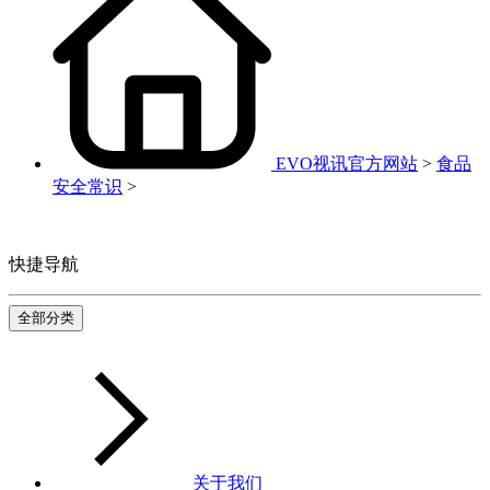
EVO视讯官方网站
>
食品
安全常识
>
快捷导航
全部分类
关于我们