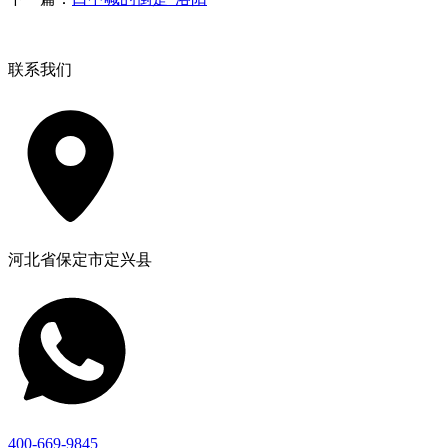
联系我们
河北省保定市定兴县
400-669-9845