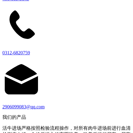
0312-6820759
2906099083@qq.com
我们的产品
活牛进场严格按照检验流程操作，对所有肉牛进场前进行血清