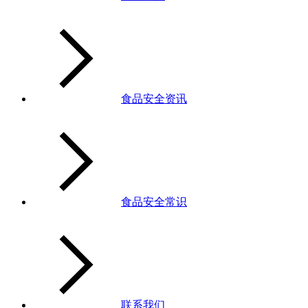
食品安全资讯
食品安全常识
联系我们