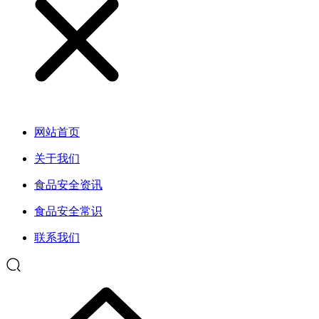
网站首页
关于我们
食品安全资讯
食品安全常识
联系我们