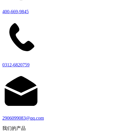
400-669-9845
0312-6820759
2906099083@qq.com
我们的产品