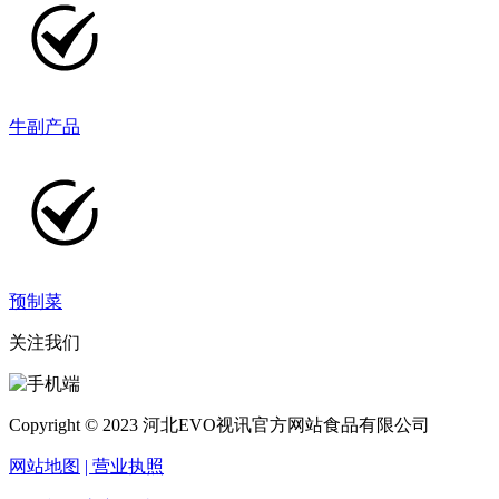
牛副产品
预制菜
关注我们
Copyright © 2023 河北EVO视讯官方网站食品有限公司
网站地图
| 营业执照