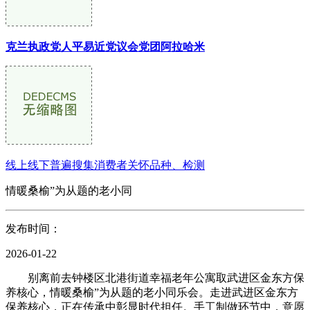
克兰执政党人平易近党议会党团阿拉哈米
线上线下普遍搜集消费者关怀品种、检测
情暖桑榆”为从题的老小同
发布时间：
2026-01-22
别离前去钟楼区北港街道幸福老年公寓取武进区金东方保
养核心，情暖桑榆”为从题的老小同乐会。走进武进区金东方
保养核心，正在传承中彰显时代担任。手工制做环节中，意愿