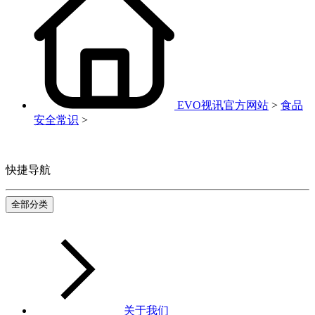
EVO视讯官方网站
>
食品
安全常识
>
快捷导航
全部分类
关于我们