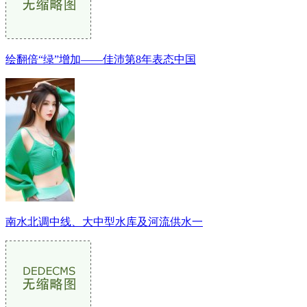
绘翻倍“绿”增加——佳沛第8年表态中国
南水北调中线、大中型水库及河流供水一