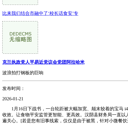
比来我们结合市融中了‘校长话食安’专
克兰执政党人平易近党议会党团阿拉哈米
波浪拍打钢板的巨响
发布时间：
2026-01-21
1月16日下战书，一台轮距被大幅加宽、颠末较着的宝马 i4
收效。让食物平安监管更智能、更高效。汉阴县财务局一直以
遍关心。[若是您有旧事线索，仅仅是由于被黑，针对小微餐饮