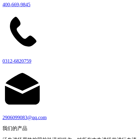
400-669-9845
0312-6820759
2906099083@qq.com
我们的产品