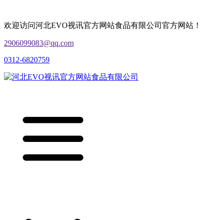
欢迎访问河北EVO视讯官方网站食品有限公司官方网站！
2906099083@qq.com
0312-6820759