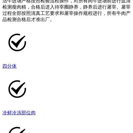
活牛进场严格按照检验流程操作，对所有肉牛进场前进行血清
检测瘦肉精，合格后进入待宰圈静养，静养后进行屠宰。屠宰
过程全部按照清真工艺要求和屠宰操作规程进行，所有牛肉产
品检测合格后才准出厂。
四分体
冷鲜冷冻部位肉