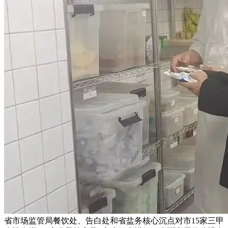
省市场监管局餐饮处、告白处和省盐务核心沉点对市15家三甲