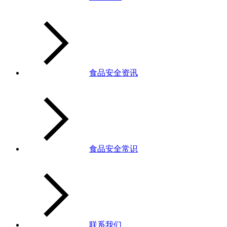
食品安全资讯
食品安全常识
联系我们