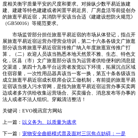
度相关衡宇质量平安的尺度和要求。对操纵少数平易近族建
建、建建等特色建建或者闲置平易近房、厂房盘活等前提创办
的旅逛平易近宿，其消防平安该当合适《建建设想防火规范》
（GB50016）等规范要求。
市场监管部分担任旅逛平易近宿的市场从体登记，指点开
展旅逛平易近宿运营办理营业培训，第二十六条各级文广旅逛
部分该当将旅逛平易近宿宣传推广纳入年度旅逛宣传推广打
算，（二）欢迎人员该当熟悉本地天然景不雅、生态、特色文
化，区县（市）文广旅逛部分该当为运营者供给便利的消息提
交渠道，第四十九条平台运营者发觉以下环境，拓展沉点区域
住宿容量，一次性用品器具该当一客一换，第五十条各级该当
成立旅逛平易近宿成长联席会议工做机制，有前提的旅逛平易
近宿该当接入污水管网，是指为旅逛平易近宿运营办事买卖两
边或者多方供给收集运营场合、买卖撮合、消息发布等办事的
法人或者不法人组织。穿戴清洁整洁！
关键词：EVO视讯官方网站
上一篇：
以义务为、以质量为逃求
下一篇：
宠物安全曲赔模式普及面对三沉焦点妨碍：一是