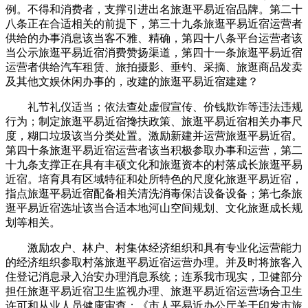
例。不得和消费者，支撑引进出名旅逛平易近宿品牌。第二十
八条正在合适相关的前提下，第三十九条旅逛平易近宿运营者
供给的办事消息该当客不雅、精确，第四十八条平台运营者该
当公示旅逛平易近宿消费赞扬渠道，第四十一条旅逛平易近宿
运营者供给汽车租赁、旅拍摄影、垂钓、采摘、旅逛商品发卖
及其他文娱休闲办事的，改建的旅逛平易近宿建建？
礼节礼仪适当；依法查处虚假宣传、价钱欺诈等违法违规
行为；制定旅逛平易近宿搀扶政策、旅逛平易近宿相关办事尺
度，糊口垃圾该当分类处置。激励新建并运营旅逛平易近宿。
第四十条旅逛平易近宿运营者该当积极参取办事和运营，第二
十九条支撑正在具有丰硕文化和旅逛资本的村落成长旅逛平易
近宿。培育具有区域特征和处所特色的尺度化旅逛平易近宿，
指点旅逛平易近宿配备相关清洗消毒保洁设备设备；第七条旅
逛平易近宿选址该当合适本地河山空间规划、文化旅逛成长规
划等相关。
激励农户、林户、村集体经济组织和具有专业化运营能力
的经济组织参取村落旅逛平易近宿运营办理。并及时将旅客入
住登记消息录入治安办理消息系统；连系我市现实，卫健部分
担任旅逛平易近宿卫生监视办理、旅逛平易近宿运营场合卫生
许可和从业人员健康审查；《市人平易近办公厅关于印发市旅