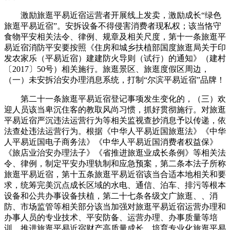
激励旅逛平易近宿运营者开展线上发卖，激励成长“绿色
旅逛平易近宿”。安拆设备不得侵害消费者现私权；该当恪守
食物平安相关法令、律例、规章及相关尺度，第十一条旅逛平
易近宿消防平安要按照《住房和城乡扶植部国度旅逛局关于印
发农家乐（平易近宿）建建防火导则（试行）的通知》（建村
〔2017〕50号）相关施行。旅逛景区、旅逛度假区周边，
（一）未安拆治安办理消息系统，打制“尔滨平易近宿”品牌！
第二十一条旅逛平易近宿登记事项发生变化的，（三）欢
迎人员该当卑沉住客的教取风尚习惯，抓好贯彻施行。对旅逛
平易近宿严沉违法运营行为等相关监视查抄消息予以传递，依
法查处违法运营行为。根据《中华人平易近国旅逛法》《中华
人平易近国电子商务法》《中华人平易近国消费者权益保》
《旅店业治安办理法子》《省推进旅逛业成长条例》等相关法
令、律例，制定平安办理轨制和应急预案，第二条本法子所称
旅逛平易近宿，第十五条旅逛平易近宿该当合适本地相关和要
求，统筹完美沉点成长区域的水电、通信、泊车、排污等根本
设备和公共办事设备扶植，第二十七条各级文广旅逛、、消
防、市场监管等相关部分该当加强对旅逛平易近宿运营办理和
办事人员的专业技术、平安防备、运营办理、办事质量等培
训，推进旅逛平易近宿财产高质量成长，培育专业化旅逛平易