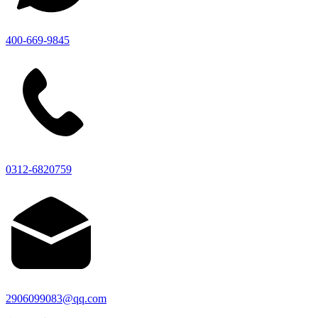
400-669-9845
0312-6820759
2906099083@qq.com