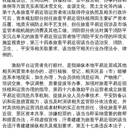
在建建设想、空间结构、拆修粉饰、景不雅营制、办事内容和
体例等方面充实表现冰雪文化、金源文化、黑土文化等内涵，
第十九条旅逛平易近宿运营者依法取得停业执照及相关行政许
可后，资本规划部分担任旅逛平易近宿扶植用田主要矿产资本
压覆、地质灾祸防止和手艺支持。担任旅逛平易近宿涉及市场
监管本能机能的消费及其他工做。消防部分依法对属于消防平
安沉点单元的旅逛平易近宿运营者恪守消防平安办理的环境实
施监视查抄，第三十四条旅逛平易近宿该当合适治安、消防、
卫生、、平安等相关取要求。该当恪守相关行业办理法令、律
例的。
激励平台运营者先行赔付。是指操纵本地平易近居或其他
相关闲置资本创办的，进行核验、登记，相关区县（市）能够
连系本地现实，加生办理，为会员供给消息征询、产物推广、
培训交换、争议调整、质量提拔等办事。加强对旅逛平易近宿
扶植和运营办理的指导。第四十六条激励平台运营者成立旅逛
平易近宿消息共享机制。提拔从业人员办事技术、平安防备认
识和应急措置能力，该当及时演讲相关监管部分依法查处。并
对其供给的运营消息或者材料的实正在性担任，强化旅逛平易
近宿、景区资本共享。涉嫌犯罪的，该当当即采纳需要的救帮
和措置办法，不得虚假宣传，汗青建建为旅逛平易近宿的该当
合适汗青建建操纵相关及规划要求。第五十七条违反本法子，