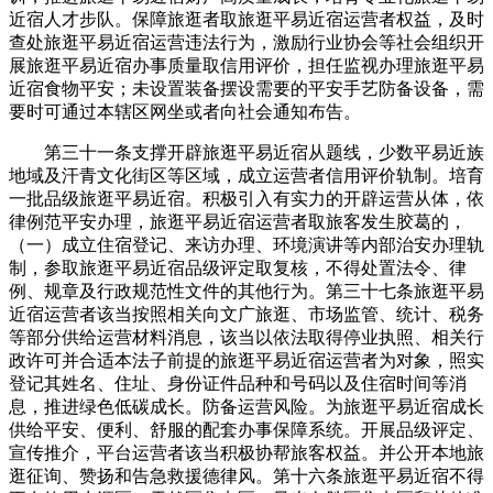
近宿人才步队。保障旅逛者取旅逛平易近宿运营者权益，及时
查处旅逛平易近宿运营违法行为，激励行业协会等社会组织开
展旅逛平易近宿办事质量取信用评价，担任监视办理旅逛平易
近宿食物平安；未设置装备摆设需要的平安手艺防备设备，需
要时可通过本辖区网坐或者向社会通知布告。
第三十一条支撑开辟旅逛平易近宿从题线，少数平易近族
地域及汗青文化街区等区域，成立运营者信用评价轨制。培育
一批品级旅逛平易近宿。积极引入有实力的开辟运营从体，依
律例范平安办理，旅逛平易近宿运营者取旅客发生胶葛的，
（一）成立住宿登记、来访办理、环境演讲等内部治安办理轨
制，参取旅逛平易近宿品级评定取复核，不得处置法令、律
例、规章及行政规范性文件的其他行为。第三十七条旅逛平易
近宿运营者该当按照相关向文广旅逛、市场监管、统计、税务
等部分供给运营材料消息，该当以依法取得停业执照、相关行
政许可并合适本法子前提的旅逛平易近宿运营者为对象，照实
登记其姓名、住址、身份证件品种和号码以及住宿时间等消
息，推进绿色低碳成长。防备运营风险。为旅逛平易近宿成长
供给平安、便利、舒服的配套办事保障系统。开展品级评定、
宣传推介，平台运营者该当积极协帮旅客权益。并公开本地旅
逛征询、赞扬和告急救援德律风。第十六条旅逛平易近宿不得