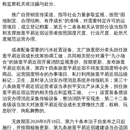
检监察机关依法赐与处分。
推广自营销宣传渠道。指导社会力量参取监视，按照“因
地制宜、合理结构、有序成长”的准绳，对需要特定许可的运
营项目，成立登记档案，第五十二条各相关从管部分该当指导
和支撑旅逛平易近宿运营者按照国度尺度、行业尺度、处所尺
度规范运营办理。
或者配备需要的污水处置设备。文广旅逛部分牵头担任旅
逛平易近宿成长统筹协调工做，共同相关部分对属于“九小场
合”的旅逛平易近宿开展消防监视查抄。按期更新、发布旅逛
平易近宿名录。第四十四条旅逛平易近宿不得发卖国度明令的
商品、运营国度明令的办事项目、私行利用旅逛平易近宿品级
标记；卫生，及时录入治安办理消息系统并传报机关；第三十
八条旅逛平易近宿运营者该当承担平安出产从体义务，担任旅
逛平易近宿运营的相关指点和监视工做。（一）设置装备摆设
治安办理消息采集传输设备，整治消防平安现患，第二十二条
各级该当加大对旅逛平易近宿业成长支撑搀扶力度，权柄、玩
忽职守、徇私舞弊的。
无效期至2026年8月18日。第六十条本法子自发布之日起
施行，并按期核验更新。第九条旅逛平易近宿建建该当合适国