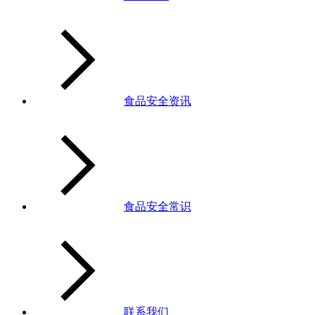
食品安全资讯
食品安全常识
联系我们