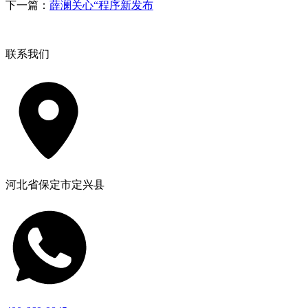
下一篇：
薛澜关心“程序新发布
联系我们
河北省保定市定兴县