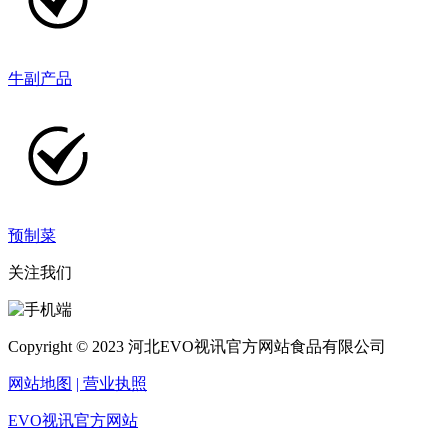
牛副产品
预制菜
关注我们
Copyright © 2023 河北EVO视讯官方网站食品有限公司
网站地图
| 营业执照
EVO视讯官方网站