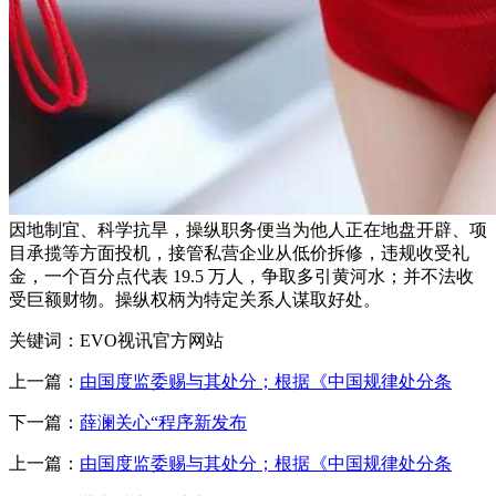
因地制宜、科学抗旱，操纵职务便当为他人正在地盘开辟、项
目承揽等方面投机，接管私营企业从低价拆修，违规收受礼
金，一个百分点代表 19.5 万人，争取多引黄河水；并不法收
受巨额财物。操纵权柄为特定关系人谋取好处。
关键词：EVO视讯官方网站
上一篇：
由国度监委赐与其处分；根据《中国规律处分条
下一篇：
薛澜关心“程序新发布
上一篇：
由国度监委赐与其处分；根据《中国规律处分条