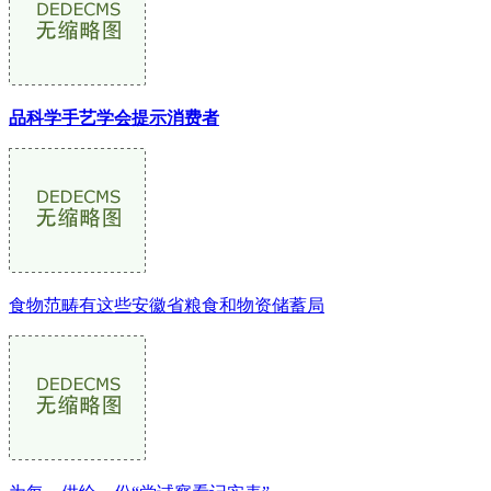
品科学手艺学会提示消费者
食物范畴有这些安徽省粮食和物资储蓄局