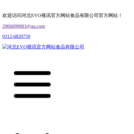
欢迎访问河北EVO视讯官方网站食品有限公司官方网站！
2906099083@qq.com
0312-6820759