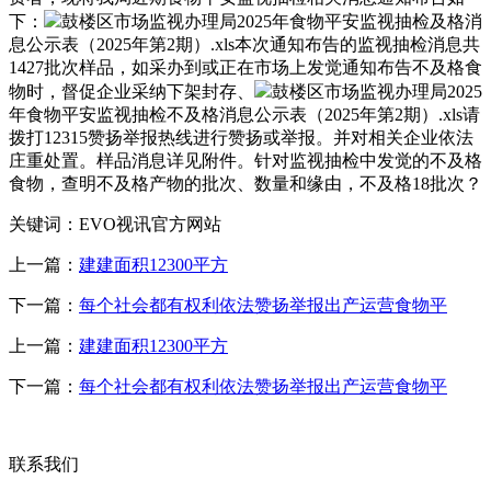
下：
鼓楼区市场监视办理局2025年食物平安监视抽检及格消
息公示表（2025年第2期）.xls本次通知布告的监视抽检消息共
1427批次样品，如采办到或正在市场上发觉通知布告不及格食
物时，督促企业采纳下架封存、
鼓楼区市场监视办理局2025
年食物平安监视抽检不及格消息公示表（2025年第2期）.xls请
拨打12315赞扬举报热线进行赞扬或举报。并对相关企业依法
庄重处置。样品消息详见附件。针对监视抽检中发觉的不及格
食物，查明不及格产物的批次、数量和缘由，不及格18批次？
关键词：EVO视讯官方网站
上一篇：
建建面积12300平方
下一篇：
每个社会都有权利依法赞扬举报出产运营食物平
上一篇：
建建面积12300平方
下一篇：
每个社会都有权利依法赞扬举报出产运营食物平
联系我们