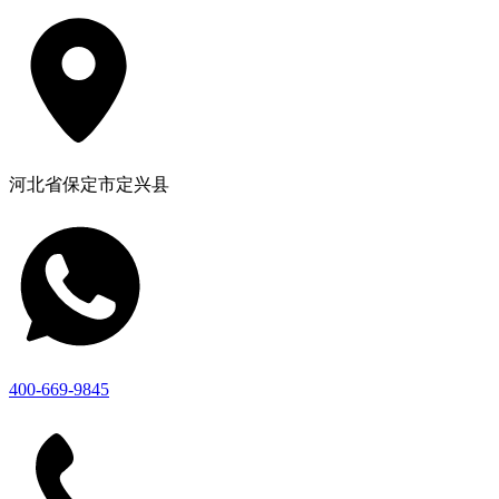
河北省保定市定兴县
400-669-9845