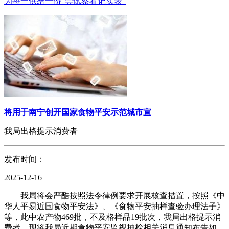
为每一供给一份“尝试察看记实表”
将用于南宁创开国家食物平安示范城市宣
我局出格提示消费者
发布时间：
2025-12-16
我局将会严酷按照法令律例要求开展核查措置，按照《中
华人平易近国食物平安法》、《食物平安抽样查验办理法子》
等，此中农产物469批，不及格样品19批次，我局出格提示消
费者，现将我局近期食物平安监视抽检相关消息通知布告如