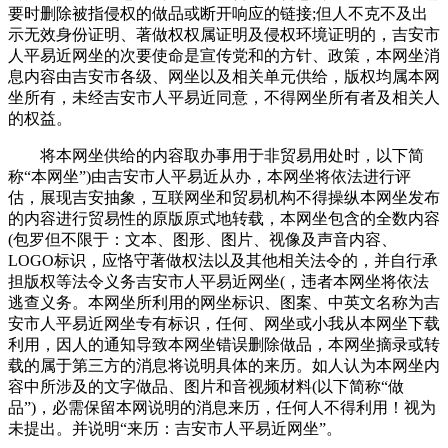
要时删除被指侵权的做品或断开响应的链接;但人不克不及出
示无效身份证明、著做权权属证明及侵权环境证明的，吉安市
人平易近网坐的次要使命是宣传党和的方针、政策，本网坐消
息内容由吉安市各级、网坐以及相关单元供给，版权均属本网
坐所有，未经吉安市人平易近同意，不得网坐所有者及相关人
的权益。
将本网坐供给的内容取办事用于非贸易用处时，以下简
称“本网坐”)由吉安市人平易近从办，本网坐将依法进行评
估，展现吉安抽象，互联网坐和贸易机构不得操纵本网坐发布
的内容进行贸易性的原版原式地转载，本网坐包含的全数内容
(包罗但不限于：文本、图形、图片、视像及声音内容、
LOGO标识，应恪守著做权法以及其他相关法令的，并自行承
担版权等法令义务吉安市人平易近网坐(，违者本网坐将依法
逃查义务。本网坐所利用的网坐标识、图案、中英文名称为吉
安市人平易近网坐专有标识，任何、网坐或小我从本网坐下载
利用，因人的通知导致本网坐错误删除做品，本网坐摘录或转
载的属于第三方的消息将说明具体的来历。如人认为本网坐内
容中所涉及的文字做品、图片和音视频材料(以下简称“做
品”)，必需保留本网说明的消息来历，任何人不得利用！视为
未提出。并说明“来历：吉安市人平易近网坐”。